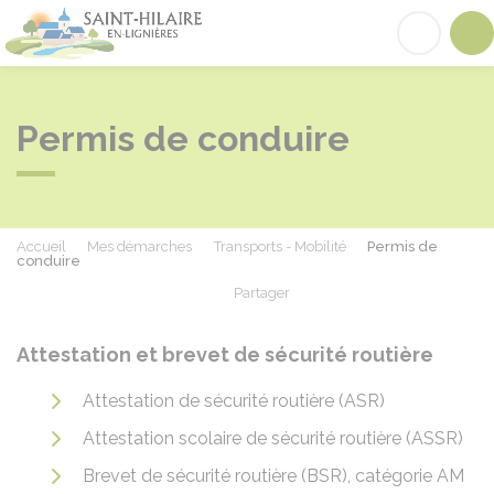
Saint-Hilaire-en-Lignières
Acc
Permis de conduire
Accueil
Mes démarches
Transports - Mobilité
Permis de
conduire
Partager
Partager sur Facebook
Partager sur X - Twit
Partager sur
Par
Attestation et brevet de sécurité routière
Attestation de sécurité routière (ASR)
Attestation scolaire de sécurité routière (ASSR)
Brevet de sécurité routière (BSR), catégorie AM