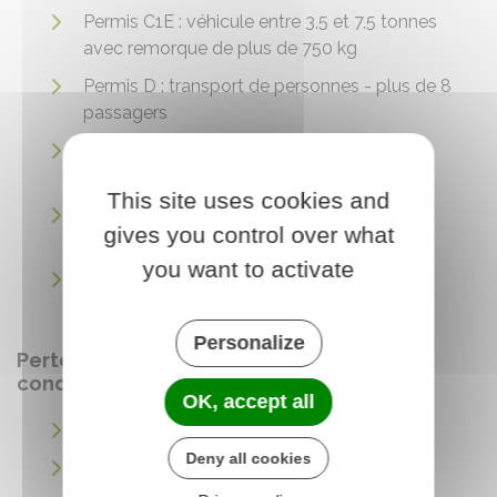
Permis C1E : véhicule entre 3,5 et 7,5 tonnes
avec remorque de plus de 750 kg
Permis D : transport de personnes - plus de 8
passagers
Permis DE : transport de personnes + de 8
passagers et remorque de + de 750 kg
This site uses cookies and
Permis D1 : transport de 16 passagers et
gives you control over what
longueur de 8 mètres
you want to activate
Permis D1E : transport de personnes - 16
passagers et remorque de + de 750 kg
Personalize
Perte, vol ou détérioration du permis de
conduire
OK, accept all
Vol du permis de conduire
Deny all cookies
Perte du permis de conduire français