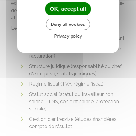
est certifiante, répertoriée au Répertoire Spécifique
OK, accept all
de France Compétences. L'artisan reçoit une
attestation à la fin du stage.
Deny all cookies
Les
sujets abordés
sont les suivants :
Privacy policy
Entreprise artisanale et son environnement
Gestion commerciale (études de marché,
facturation)
Structure juridique (responsabilité du chef
d'entreprise, statuts juridiques)
Régime fiscal (TVA, régime fiscal)
Statut social (statut du travailleur non
salarié - TNS, conjoint salarié, protection
sociale)
Gestion d'entreprise (études financières,
compte de résultat)