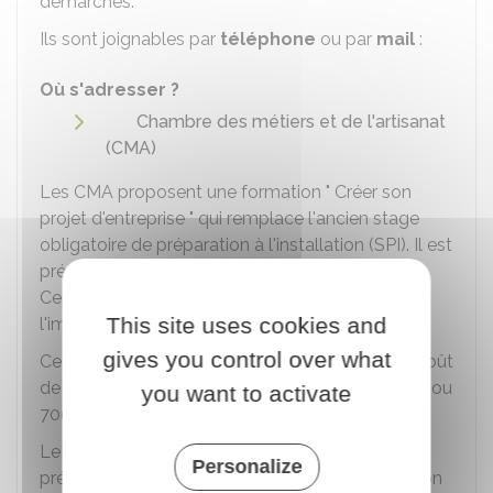
démarches.
Ils sont joignables par
téléphone
ou par
mail
:
Où s'adresser ?
Chambre des métiers et de l'artisanat
(CMA)
Les CMA proposent une formation " Créer son
projet d'entreprise " qui remplace l'ancien stage
obligatoire de préparation à l'installation (SPI). Il est
préférable de la suivre avant de s'immatriculer.
Cependant, elle peut aussi être réalisée après
This site uses cookies and
l'immatriculation.
gives you control over what
Cette formation est facultative et payante. Le coût
de cette formation s'élève à
875 €
en présentiel ou
you want to activate
700 €
en digital.
Le stage dure
5 jours
: 35 heures en
Personalize
présentiel
ou
12 heures en digital. Cette formation