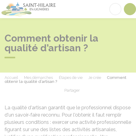
Saint-Hilaire-en-Lignières
Acc
Comment obtenir la
qualité d’artisan ?
Accueil
Mes démarches
Étapes de vie
Je crée
Comment
obtenir la qualité d’artisan ?
Partager
Partager sur Facebook
Partager sur X - Twit
Partager sur
Par
La qualité d'artisan garantit que le professionnel dispose
d'un savoir-faire reconnu. Pour l'obtenir, il faut remplir
plusieurs conditions : exercer une activité professionnelle
figurant sur une des listes des activités artisanales,